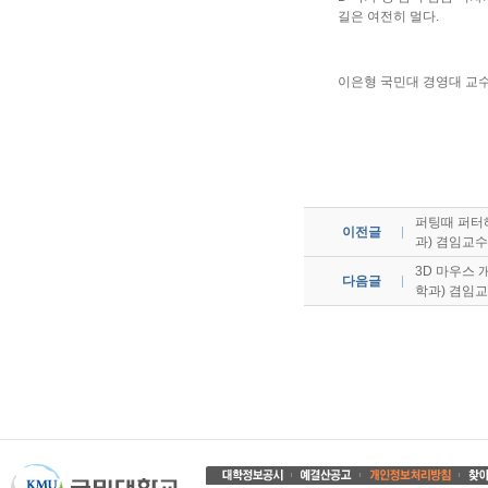
길은 여전히 멀다.
이은형 국민대 경영대 교
퍼팅때 퍼터헤
이전글
과) 겸임교수
3D 마우스 
다음글
학과) 겸임