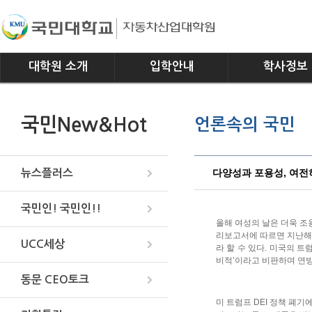
대학원 소개
입학안내
학사정보
인사말
모집요강
전공소개
국민New&Hot
언론속의 국민
연혁
교과과정
조직
학사일정
위치안내
학사규정
다양성과 포용성, 여전
뉴스플러스
국민인! 국민인!!
올해 여성의 날은 더욱 조
리보고서에 따르면 지난해 
UCC세상
라 할 수 있다. 미국의 트
비적’이라고 비판하며 연방
동문 CEO토크
미 트럼프 DEI 정책 폐기