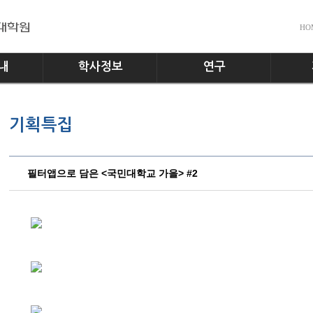
HO
내
학사정보
연구
전공소개
교수진
공지사
기획특집
교과과정
실험실
다운로
학사일정
홍보게
학사규정
필터앱으로 담은 <국민대학교 가을> #2