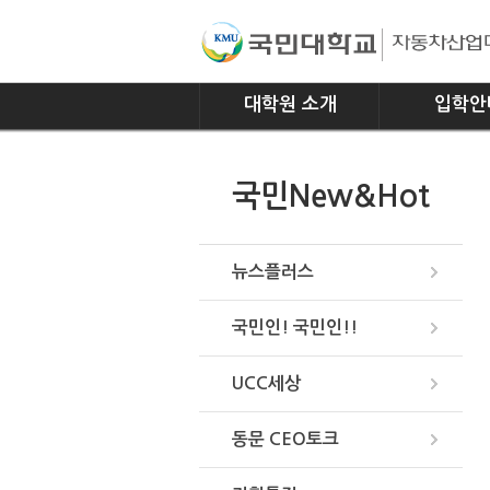
대학원 소개
입학안
인사말
모집요강
국민New&Hot
연혁
조직
위치안내
뉴스플러스
국민인! 국민인!!
UCC세상
동문 CEO토크