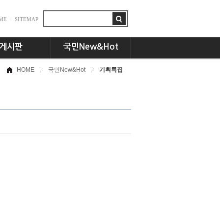
ME
SITEMAP
게시판
국민New&Hot
HOME
국민New&Hot
기획특집
항
뉴스플러스
드
국민인! 국민인!!
시판
UCC세상
동문 CEO토크
기획특집
교수님의 서재
언론속의 국민