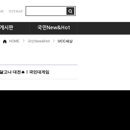
ME
SITEMAP
게시판
국민New&Hot
HOME
국민New&Hot
UCC세상
항
뉴스플러스
드
국민인! 국민인!!
시판
UCC세상
동문 CEO토크
 달고나 대전🔥ㅣ국민대게임
기획특집
교수님의 서재
언론속의 국민