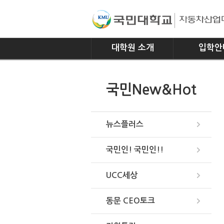
대학원 소개
입학안
인사말
모집요강
국민New&Hot
연혁
조직
위치안내
뉴스플러스
국민인! 국민인!!
UCC세상
동문 CEO토크