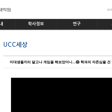
HO
내
학사정보
연구
전공소개
교수진
공지사
UCC세상
교과과정
실험실
다운로
학사일정
홍보게
학사규정
미대생들끼리 달고나 게임을 해보았더니…😱 학과의 자존심을 건