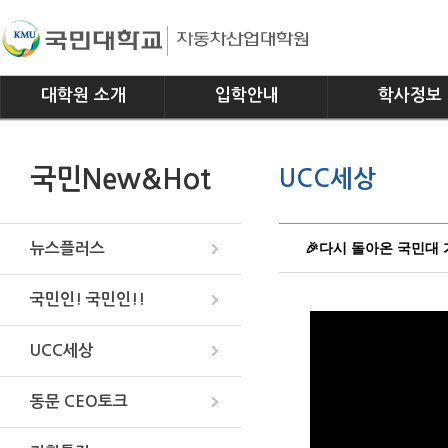
대학원 소개
입학안내
학사정보
인사말
모집요강
전공소개
국민New&Hot
UCC세상
연혁
교과과정
조직
학사일정
위치안내
학사규정
🎉다시 돌아온 국민대 가을
뉴스플러스
국민인! 국민인!!
UCC세상
동문 CEO토크