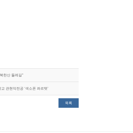
일 북한산 둘레길"
민대학교 관현악전공 ‘색소폰 콰르텟’
목록