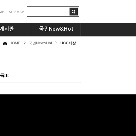
ME
SITEMAP
게시판
국민New&Hot
HOME
국민New&Hot
UCC세상
항
뉴스플러스
드
국민인! 국민인!!
시판
UCC세상
동문 CEO토크
!!!
기획특집
교수님의 서재
언론속의 국민