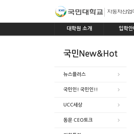
대학원 소개
입학안
인사말
모집요강
국민New&Hot
연혁
조직
위치안내
뉴스플러스
국민인! 국민인!!
UCC세상
동문 CEO토크