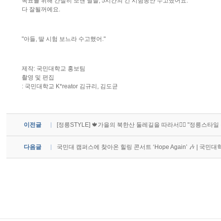
목표를 위해 간절히 보낸 날들, 5시간의 긴 시험동안 수고했어요.
다 잘될꺼에요.
"아들, 딸 시험 보느라 수고했어."
제작: 국민대학교 홍보팀
촬영 및 편집
: 국민대학교 K*reator 김규리, 김도균
이전글
[정릉STYLE] 🍁가을의 북한산 둘레길을 따라서🏃‍♀ "정릉스타
다음글
국민대 캠퍼스에 찾아온 힐링 콘서트 ‘Hope Again’ 🎶 | 국