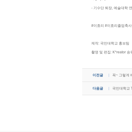
- 기수단 퇴장, 예술대학 
#이효리 #이효리졸업축사
제작: 국민대학교 홍보팀
촬영 및 편집: K*reator
이전글
꼭~ 그렇게 
다음글
국민대학교 T