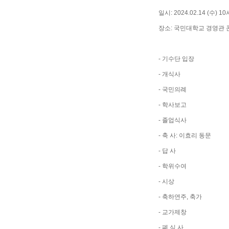
일시: 2024.02.14 (수) 1
장소: 국민대학교 경영관
- 기수단 입장
- 개식사
- 국민의례
- 학사보고
- 졸업식사
- 축 사: 이효리 동문
- 답 사
- 학위수여
- 시상
- 축하연주, 축가
- 교가제창
- 폐 식 사