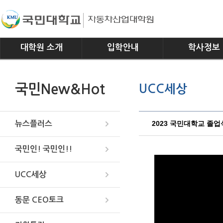
대학원 소개
입학안내
학사정보
인사말
모집요강
전공소개
국민New&Hot
UCC세상
연혁
교과과정
조직
학사일정
위치안내
학사규정
2023 국민대학교 졸업식
뉴스플러스
국민인! 국민인!!
UCC세상
동문 CEO토크