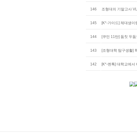
146
조형대의 기말고사 V
145
[K*-가이드] 체대생이
144
[쿠민 11탄] 둠칫 두
143
[조형대학 탐구생활] 
142
[K*-멘톡] 대학교에서