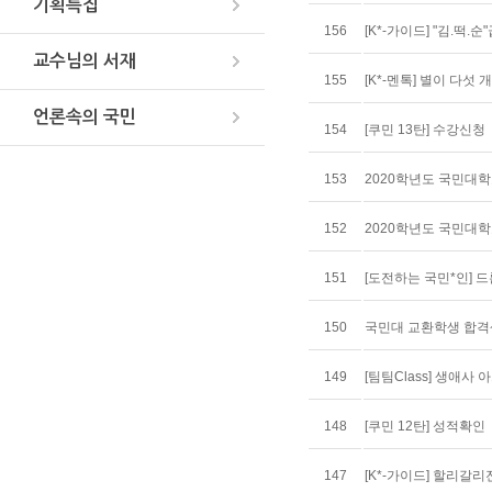
기획특집
156
[K*-가이드] "김.떡
교수님의 서재
155
[K*-멘톡] 별이 다섯
언론속의 국민
154
[쿠민 13탄] 수강신청
153
2020학년도 국민대
152
2020학년도 국민대
151
[도전하는 국민*인] 
150
국민대 교환학생 합격
149
[팀팀Class] 생애
148
[쿠민 12탄] 성적확인
147
[K*-가이드] 할리갈리