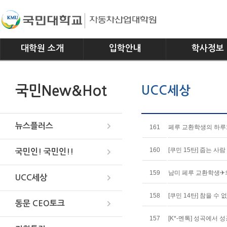
대학원 소개
입학안내
학사정보
인사말
모집요강
전공소개
국민New&Hot
UCC세상
연혁
교과과정
조직
학사일정
위치안내
학사규정
뉴스플러스
161
페루 교환학생의 하루:
160
[쿠민 15탄] 줍는 사
국민인! 국민인!!
159
남미 페루 교환학생✈의
UCC세상
158
[쿠민 14탄] 참을 수 
동문 CEO토크
157
[K*-멘톡] 성곡에서 