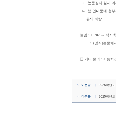
가
.
논문심사 실시 이
나
.
본 안내문에 첨
유의 바람
붙임
: 1. 2025-2
석사학
2. (
양식
)
논문체
❏
기타 문의
:
자동차
이전글
2025학년도
다음글
2025학년도