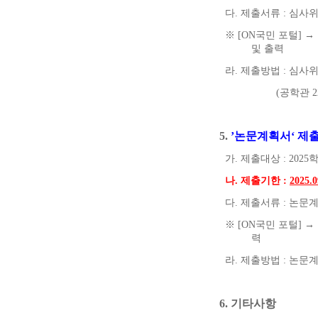
다
.
제출서류
:
심사위
※
[ON
국민 포털
]
→
및
출력
라
.
제출방법
:
심사위
(
공학관
2
5.
’
논문계획서
‘
제
가
.
제출대상
: 2025
나
.
제출기한
:
2025.0
다
.
제출서류
:
논문
※
[ON
국민 포털
]
→
력
라
.
제출방법
:
논문계
6.
기타사항