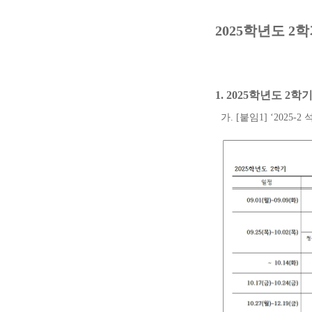
2025
학년도
2
학
1. 2025
학년도
2
학기
가
. [
붙임
1] ‘2025-2