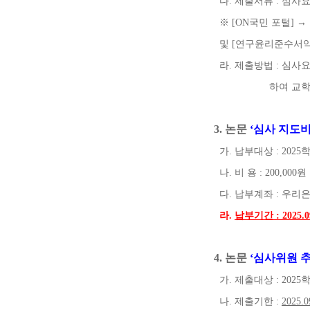
다
.
제출서류
:
심사
※
[ON
국민 포털
]
→
및
[
연구윤리준수서
라
.
제출방법
:
심사요
하여 교학
3.
논문
‘
심사 지도
가
.
납부대상
: 2025
나
.
비 용
: 200,000
원
다
.
납부계좌
:
우리
라
.
납부기간
: 2025.0
4.
논문
‘
심사위원 
가
.
제출대상
: 2025
나
.
제출기한
:
2025.0