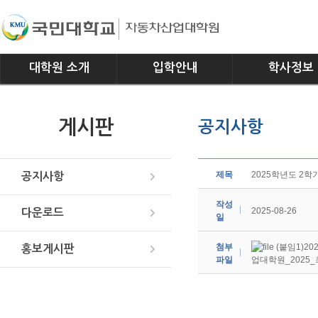
대학원 소개
입학안내
학사정보
인사말
모집요강
전공소개
게시판
공지사항
연혁
교과과정
조직
학사일정
위치안내
학사규정
제목
2025학년도 2학
공지사항
작성
2025-08-26
다운로드
일
첨부
(붙임1)2
홍보게시판
파일
업대학원_2025_