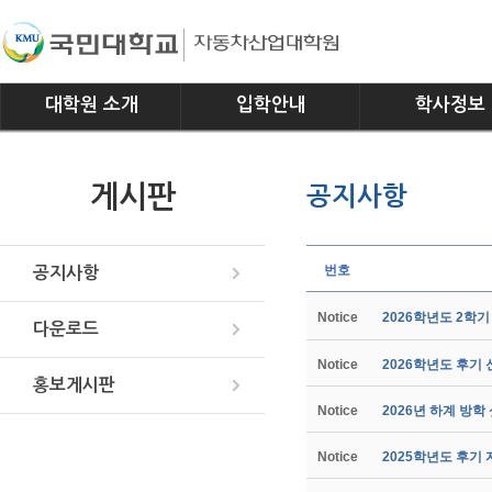
대학원 소개
입학안내
학사정보
인사말
모집요강
전공소개
게시판
공지사항
연혁
교과과정
조직
학사일정
위치안내
학사규정
번호
공지사항
Notice
2026학년도 2학
다운로드
Notice
2026학년도 후기
홍보게시판
Notice
2026년 하계 방학
Notice
2025학년도 후기