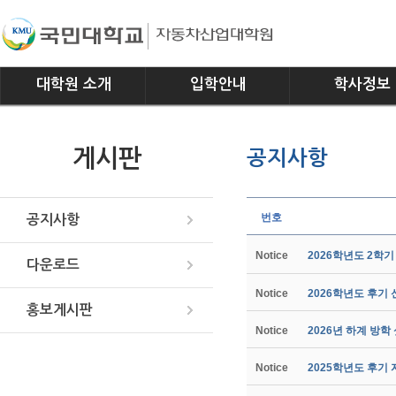
대학원 소개
입학안내
학사정보
인사말
모집요강
전공소개
게시판
공지사항
연혁
교과과정
조직
학사일정
위치안내
학사규정
번호
공지사항
Notice
2026학년도 2학
다운로드
Notice
2026학년도 후기
홍보게시판
Notice
2026년 하계 방학
Notice
2025학년도 후기