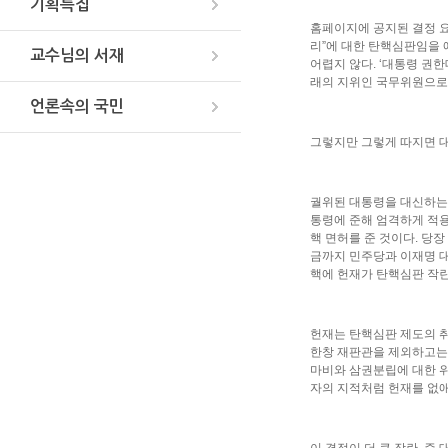
기획특집
홈페이지에 공지된 결정 요
리”에 대한 탄핵심판임을 
교수님의 서재
어렵지 않다. ‘대통령 권
래의 지위인 국무위원으로서
언론속의 국민
그렇지만 그렇게 따지면 대
궐위된 대통령을 대신하는 
통령에 준해 엄격하게 적용
핵 면허를 준 것이다. 당
금까지 민주당과 이재명 대
핵에 헌재가 탄핵심판 작란
헌재는 탄핵심판 제도의 취
한창 재판관을 제외하고는 
마비와 삼권분립에 대한 위
자의 지적처럼 헌재를 없애