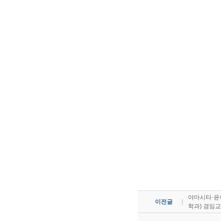
야마시타·윤이
이전글
학과) 겸임