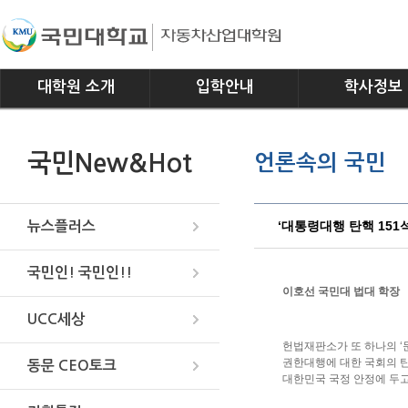
대학원 소개
입학안내
학사정보
인사말
모집요강
전공소개
국민New&Hot
언론속의 국민
연혁
교과과정
조직
학사일정
위치안내
학사규정
‘대통령대행 탄핵 151석
뉴스플러스
국민인! 국민인!!
이호선 국민대 법대 학장
UCC세상
헌법재판소가 또 하나의 ‘
권한대행에 대한 국회의 탄
동문 CEO토크
대한민국 국정 안정에 두고