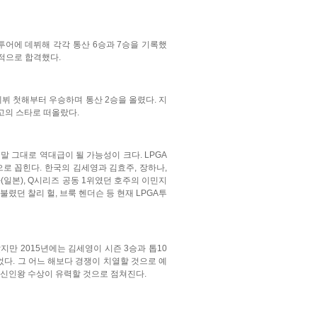
A투어에 데뷔해 각각 통산 6승과 7승을 기록했
성적으로 합격했다.
뷔 첫해부터 우승하며 통산 2승을 올렸다. 지
고의 스타로 떠올랐다.
말 그대로 역대급이 될 가능성이 크다. LPGA
로 꼽힌다. 한국의 김세영과 김효주, 장하나,
(일본), Q시리즈 공동 1위였던 호주의 이민지
불렸던 찰리 헐, 브룩 헨더슨 등 현재 LPGA투
지만 2015년에는 김세영이 시즌 3승과 톱10
었다. 그 어느 해보다 경쟁이 치열할 것으로 예
야 신인왕 수상이 유력할 것으로 점쳐진다.