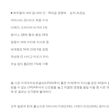
■ 최우열의 네버 업-네버 인 - 역대급 경쟁에… 승자 초관심
야마시타, Q시리즈 최종 수석
다케다, 드라이버 비거리 1위
윤이나, Q8위 통과·랭킹 28위
쌍둥이 자매 아키에·지사토 등
세계랭킹 50위 안에 5명 경쟁
작년엔 日 사이고 마오가 차지
우승 없이 톱10만 7차례 기록
올 시즌 미국여자프로골프(LPGA)투어 출전 자격(투어 카드)을 얻은 44명의 
받을 수 없는 LPGA투어의 신인왕을 놓고 치열한 경쟁을 벌일 이들 중 시즌 개
에 든 골퍼는 단 5명에 불과하다.
모두 일본과 한국 출신으로 야마시타 미유(13위), 다케다 리오(16위), 윤이나(2