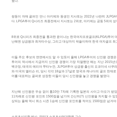
웠다.
쌍둥이 자매 골퍼인 언니 아키에와 동생인 지사토는 2022년 나란히 JLPG
다. LPGA투어 Q시리즈 최종전에서 지사토는 2위로, 아키에는 공동 5위의 
8위로 Q시리즈 최종전을 통과한 윤이나는 한국여자프로골프(KLPGA)투어 데
난해엔 상금왕과 최저타수상, 그리고 대상까지 싹쓸이하며 한국 여자골프 최
이들 주요 후보의 면면에서도 알 수 있듯이 올해 LPGA투어의 신인왕 경쟁은 
투어의 역사에서 지금까지 신인왕 경쟁이 가장 치열했던 해는 지난 2015년으
백규정, 태국의 에리야 쭈타누깐, JLPGA투어 상금왕 출신의 요코미네 사쿠라
와 미국의 앨리슨 리, 당시 각각 18살과 17살로 영국과 캐나다의 골프 천재로 
어를 대표하는 골퍼로 성장한 이들이 당시 신인왕을 놓고 경쟁을 벌였다.
지난해 신인왕은 우승 없이 톱10만 7차례 기록한 일본의 사이고 마오가 받았
11차례로 신인왕 포인트 1500점을 넘기며 간신히(?) 신인왕을 차지할 수 있
상되는 올해 역시 최소 시즌 1승에 신인왕 포인트를 적어도 1500점은 넘겨
스포츠심리학 박사, 국민대 스포츠산업대학원 교수