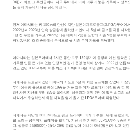
9위)가 바로 그 주인공이다. 자국 투어에서 이미 이루어 놓은 기록이나 성적으
들 골퍼 가운데서 나올 공산이 크다.
먼저 야마시타는 키 150㎝의 단신이지만 일본여자프로골프(JLPGA)투어에서
2022년과 2023년 연속 상금왕에 올랐던 거인이다. 5살 때 골프를 처음 시작
1년 첫 우승을 거두고, 2022년에는 메이저 2승을 포함해 시즌 5승을 수확하
파잉(Q)시리즈 최종전에서 수석으로 올 시즌 투어 카드를 획득했다.
야마시타는 일본투어에서 4시즌 동안 모두 139경기에 출장해 예선 탈락은 단
기록할 만큼 큰 기복 없는 안정적인 경기 운영 능력이 장기다. 2022년 던롭
갖고 있던 JLPGA투어 18홀 최소타 기록(61타)을 10년 만에 경신하기도 했다
다케다는 프로골퍼였던 어머니의 지도로 6살 때 처음 골프채를 잡았다. 이모인 히
투어 상금왕 출신으로 통산 18승을 거둔 일본 여자 골프계의 레전드 중 한 명이
3년 차인 지난해 무려 8승을 몰아치며 상금왕과 함께 단번에 일본 최고의 스
래식에서 우승하면서 회원 자격을 얻어 올 시즌 LPGA투어에 직행했다.
다케다는 지난해 263.19야드로 평균 드라이버 비거리 부분 1위에 올랐으며
를 노리는 공격적인 플레이를 펼친다. 지난 시즌 기록한 JLPGA투어 8승은
다. 상금도 2억6500만 엔(약 26억 원)을 벌어 이나미 모네(일본)가 갖고 있