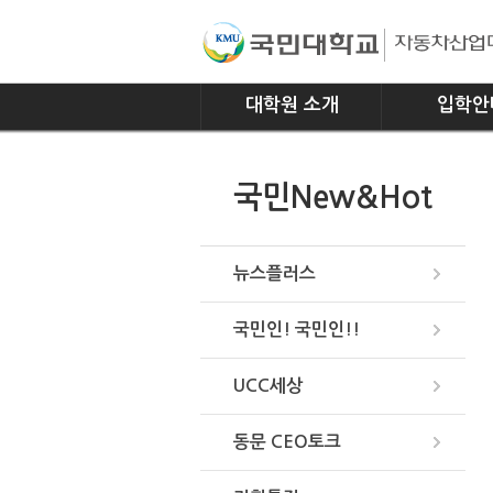
대학원 소개
입학안
인사말
모집요강
국민New&Hot
연혁
조직
위치안내
뉴스플러스
국민인! 국민인!!
UCC세상
동문 CEO토크