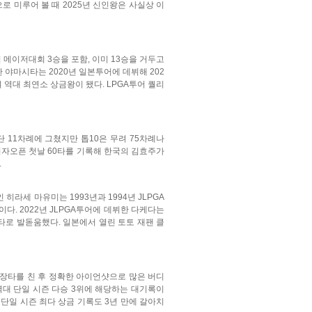
로 미루어 볼 때 2025년 신인왕은 사실상 이
 메이저대회 3승을 포함, 이미 13승을 거두고
한 야마시타는 2020년 일본투어에 데뷔해 202
며 역대 최연소 상금왕이 됐다. LPGA투어 퀄리
 11차례에 그쳤지만 톱10은 무려 75차례나
 여자오픈 첫날 60타를 기록해 한국의 김효주가
.
라세 마유미는 1993년과 1994년 JLPGA
다. 2022년 JLPGA투어에 데뷔한 다케다는
타로 발돋움했다. 일본에서 열린 토토 재팬 클
, 장타를 친 후 정확한 아이언샷으로 많은 버디
 역대 단일 시즌 다승 3위에 해당하는 대기록이
던 단일 시즌 최다 상금 기록도 3년 만에 갈아치