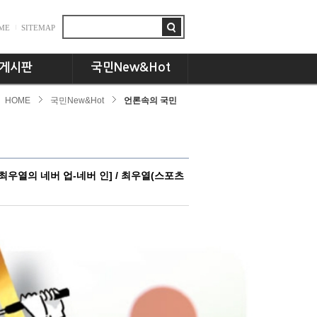
ME
SITEMAP
게시판
국민New&Hot
HOME
국민New&Hot
언론속의 국민
항
뉴스플러스
드
국민인! 국민인!!
시판
UCC세상
동문 CEO토크
최우열의 네버 업-네버 인] / 최우열(스포츠
기획특집
교수님의 서재
언론속의 국민