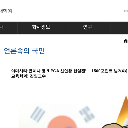
HO
내
학사정보
연구
전공소개
교수진
공지사
언론속의 국민
교과과정
실험실
다운로
학사일정
홍보게
학사규정
야마시타·윤이나 등 ‘LPGA 신인왕 한일전’… 1500포인트 넘겨야[
교육학과) 겸임교수