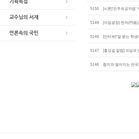
기획특집
5150
[시론]‘민주유공자법’ 
교수님의 서재
5149
[아침광장] 엔저(円低
언론속의 국민
5148
[인터뷰]"잘 묻는 학
5147
[홍성걸 칼럼] 괴담과 
5146
협치와 멀어지는 반국