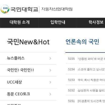
대학원 소개
입학안내
학사정보
인사말
모집요강
전공소개
국민New&Hot
언론속의 국민
연혁
교과과정
조직
학사일정
위치안내
학사규정
뉴스플러스
5155
‘단종된 퍼터’로 바꾼
5154
스코어 줄이고 싶나요?
국민인! 국민인!!
5153
우리 회사 직원은 어디
UCC세상
5152
삼성전자 사원을 달리기
동문 CEO토크
5151
[이경훈의 도시건축 만보