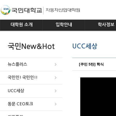
대학원 소개
입학안내
학사정보
인사말
모집요강
전공소개
국민New&Hot
UCC세상
연혁
교과과정
조직
학사일정
위치안내
학사규정
[쿠민 5탄] 학식
뉴스플러스
국민인! 국민인!!
UCC세상
동문 CEO토크