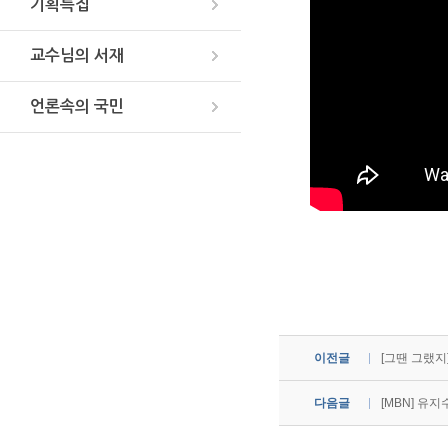
기획특집
교수님의 서재
언론속의 국민
이전글
[그땐 그랬지] 
다음글
[MBN] 유