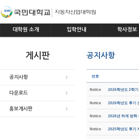
대학원 소개
입학안내
학사정보
인사말
모집요강
전공소개
게시판
공지사항
연혁
교과과정
조직
학사일정
위치안내
학사규정
번호
공지사항
Notice
2026학년도 2학
다운로드
Notice
2026학년도 후기
홍보게시판
Notice
2026년 하계 방학
Notice
2025학년도 후기