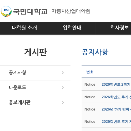
대학원 소개
입학안내
학사정보
인사말
모집요강
전공소개
게시판
공지사항
연혁
교과과정
조직
학사일정
위치안내
학사규정
번호
공지사항
Notice
2026학년도 2학
다운로드
Notice
2026학년도 후기
홍보게시판
Notice
2026년 하계 방학
Notice
2025학년도 후기